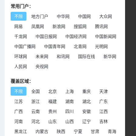
常用门户：
不限
地方门户
中华网
中国网
大众网
网易
凤凰网
新浪网
搜狐网
腾讯网
千龙网
中国日报网
中国经济网
中国新闻网
中国广播网
中国青年网
北青网
光明网
环球网
未来网
和讯网
国际在线
新华网
人民网
央视网
覆盖区域：
不限
全国
北京
上海
重庆
天津
江苏
浙江
福建
湖南
湖北
广东
广西
云南
贵州
四川
安徽
江西
河南
河北
山东
山西
辽宁
吉林
黑龙江
内蒙古
陕西
宁夏
甘肃
青海