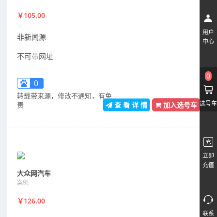
￥105.00
用户
非新闻源
中心
不可带网址
0
0
转载带来源，修改不通知，有免
选号车
责
查 看 详 情
加入选号车
立即
充值
大众网汽车
案例
￥126.00
联系